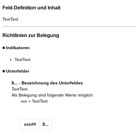
Feld-Definition und Inhalt
TextText
Richtlinien zur Belegung
■
Indikatoren
TextText.
■
Unterfelder
$... - Bezeichnung des Unterfeldes
TextText.
Als Belegung sind folgende Werte möglich:
xxx = TextText
xxx##
$...