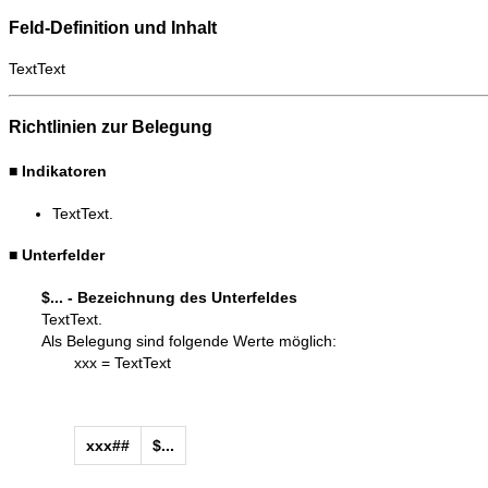
Feld-Definition und Inhalt
TextText
Richtlinien zur Belegung
■
Indikatoren
TextText.
■
Unterfelder
$... - Bezeichnung des Unterfeldes
TextText.
Als Belegung sind folgende Werte möglich:
xxx = TextText
xxx##
$...