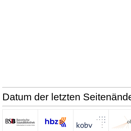
Datum der letzten Seitenänd