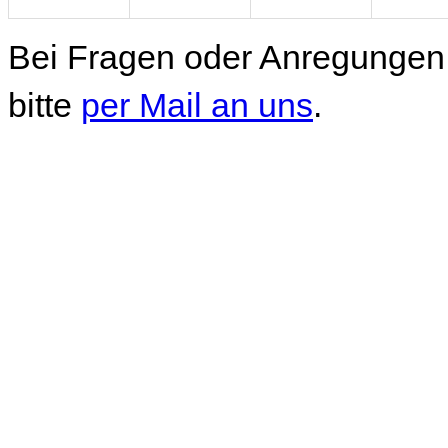
Bei Fragen oder Anregungen 
bitte
per Mail an uns
.