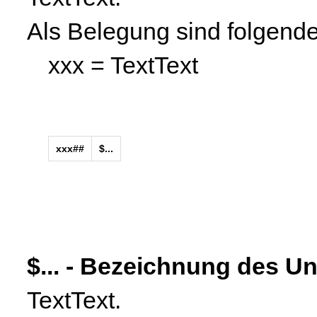
Als Belegung sind folgend
xxx = TextText
xxx##
$...
$... - Bezeichnung des Un
TextText.