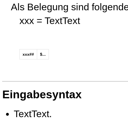
Als Belegung sind folgend
xxx = TextText
xxx##
$...
Eingabesyntax
TextText.