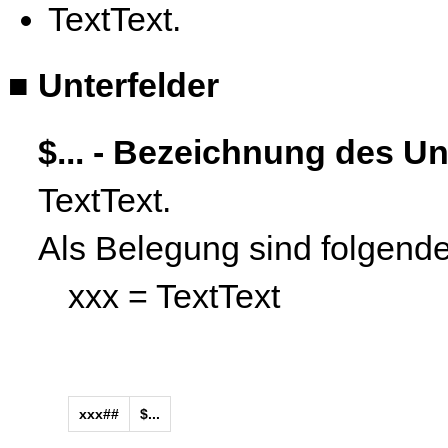
TextText.
■
Unterfelder
$... - Bezeichnung des Un
TextText.
Als Belegung sind folgend
xxx = TextText
xxx##
$...