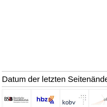
Datum der letzten Seitenänd