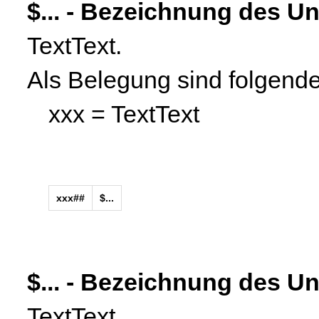
$... - Bezeichnung des Un
TextText.
Als Belegung sind folgend
xxx = TextText
xxx##
$...
$... - Bezeichnung des Un
TextText.