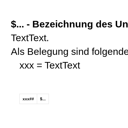
$... - Bezeichnung des Un
TextText.
Als Belegung sind folgend
xxx = TextText
xxx##
$...