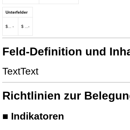
Unterfelder
$... -
$ ...-
Feld-Definition und Inha
TextText
Richtlinien zur Belegu
■
Indikatoren