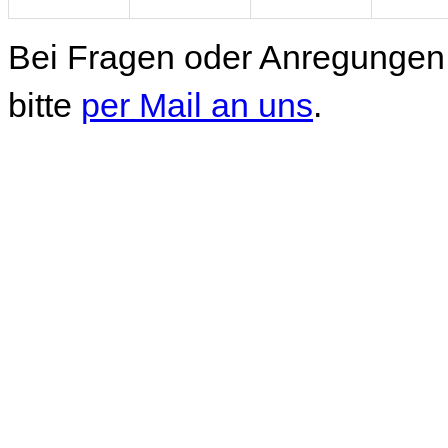
Bei Fragen oder Anregungen 
bitte
per Mail an uns
.