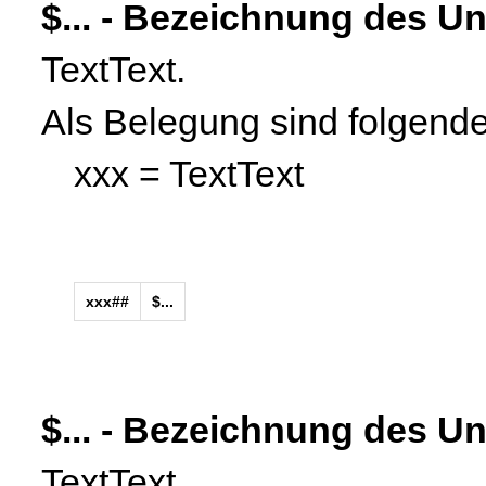
$... - Bezeichnung des Un
TextText.
Als Belegung sind folgend
xxx = TextText
xxx##
$...
$... - Bezeichnung des Un
TextText.