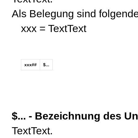
Als Belegung sind folgend
xxx = TextText
xxx##
$...
$... - Bezeichnung des Un
TextText.