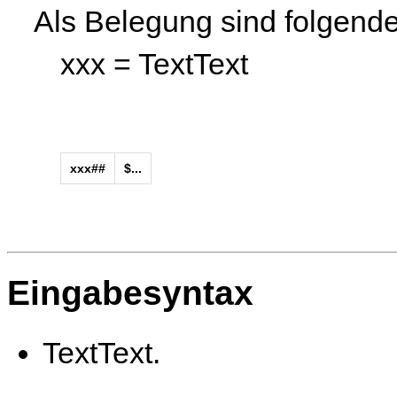
Als Belegung sind folgend
xxx = TextText
xxx##
$...
Eingabesyntax
TextText.