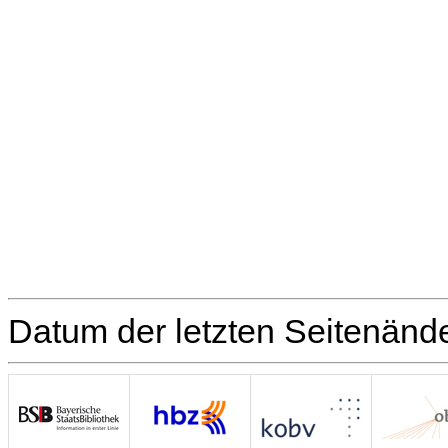
Datum der letzten Seitenänd