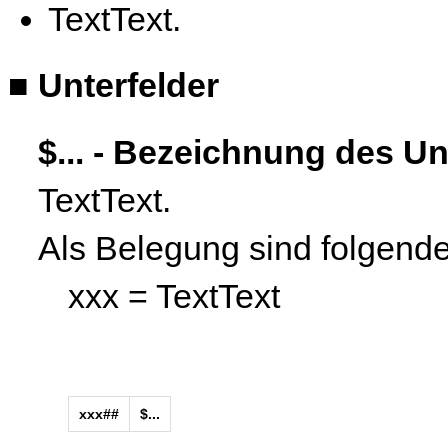
TextText.
■
Unterfelder
$... - Bezeichnung des Un
TextText.
Als Belegung sind folgend
xxx = TextText
xxx##
$...