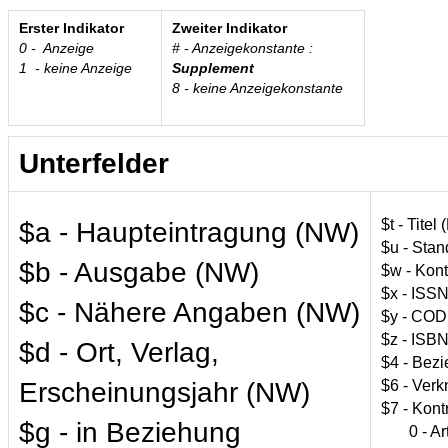
Erster Indikator
Zweiter Indikator
0 - Anzeige
# -
Anzeigekonstante
:
1 - keine Anzeige
Supplement
8 - keine Anzeigekonstante
Unterfelder
$t - Titel
$a - Haupteintragung (NW)
$u - Sta
$b - Ausgabe (NW)
$w - Kon
$x - ISS
$c - Nähere Angaben (NW)
$y - CO
$z - ISB
$d - Ort, Verlag,
$4 - Bez
$6 - Ver
Erscheinungsjahr (NW)
$7 - Kont
$g - in Beziehung
0 - Art 