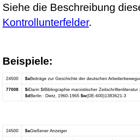
Siehe die Beschreibung dies
Kontrollunterfelder
.
Beispiele:
24500
$a
Beiträge zur Geschichte der deutschen Arbeiterbeweg
77008
$i
Darin $tBibliographie marxistischer Zeitschriftenliteratu
$d
Berlin : Dietz, 1960-1965
$w
(DE-600)1383621-3
24500
$a
Gießener Anzeiger