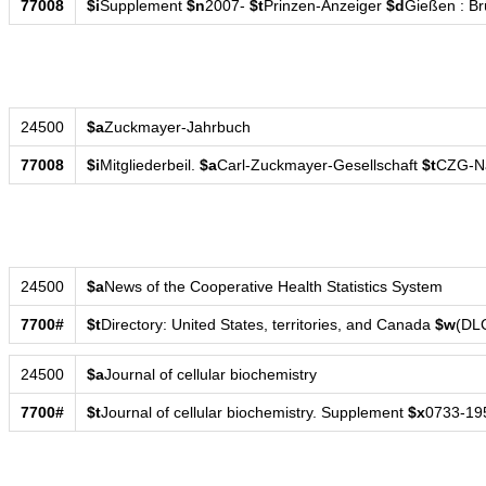
77008
$i
Supplement
$n
2007-
$t
Prinzen-Anzeiger
$d
Gießen : Br
24500
$a
Zuckmayer-Jahrbuch
77008
$i
Mitgliederbeil.
$a
Carl-Zuckmayer-Gesellschaft
$t
CZG-Na
24500
$a
News of the Cooperative Health Statistics System
7700#
$t
Directory: United States, territories, and Canada
$w
(DL
24500
$a
Journal of cellular biochemistry
7700#
$t
Journal of cellular biochemistry. Supplement
$x
0733-19