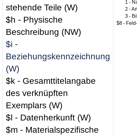
1 - Na
stehende Teile (W)
2 - Art 
3 - Bibl
$h - Physische
$8 - Fel
Beschreibung (NW)
$i -
Beziehungskennzeichnung
(W)
$k - Gesamttitelangabe
des verknüpften
Exemplars (W)
$l - Datenherkunft (W)
$m - Materialspezifische