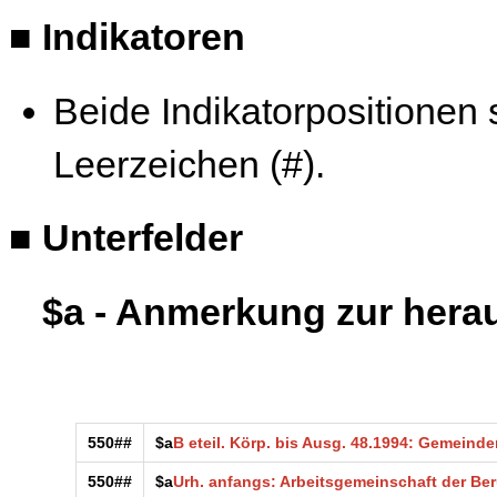
■
Indikatoren
Beide Indikatorpositionen s
Leerzeichen (#).
■
Unterfelder
$a - Anmerkung zur hera
550##
$a
B
eteil. Körp. bis Ausg. 48.1994: Gemeind
550##
$a
Urh. anfangs: Arbeitsgemeinschaft der Be