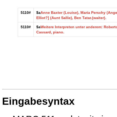
5110#
$a
Anne Baxter (Louise), Maria Perschy (Angel
Elliot?] (Aunt Sallie), Ben Tatar.(waiter).
5110#
$a
Weitere Interpreten unter anderem: Roberto 
Cassard, piano.
Eingabesyntax