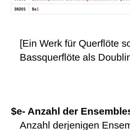
38201
$s
1
[Ein Werk für Querflöte so
Bassquerflöte als Doublin
$e- Anzahl der Ensembles
Anzahl derjenigen Ensem