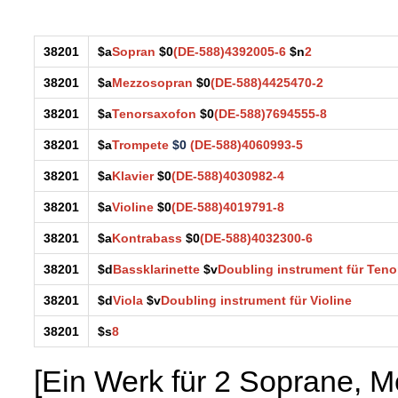
38201
$a
Sopran
$0
(DE-588)4392005-6
$n
2
38201
$a
Mezzosopran
$0
(DE-588)4425470-2
38201
$a
Tenorsaxofon
$0
(DE-588)7694555-8
38201
$a
Trompete
$0
(DE-588)4060993-5
38201
$a
Klavier
$0
(DE-588)4030982-4
38201
$a
Violine
$0
(DE-588)4019791-8
38201
$a
Kontrabass
$0
(DE-588)4032300-6
38201
$d
Bassklarinette
$v
Doubling instrument für Ten
38201
$d
Viola
$v
Doubling instrument für Violine
38201
$s
8
[Ein Werk für 2 Soprane, 