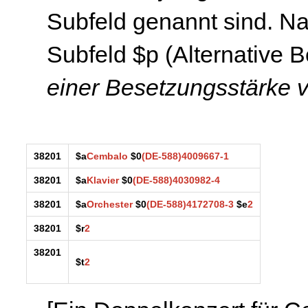
Subfeld genannt sind. N
Subfeld $p (Alternative
einer Besetzungsstärke 
38201
$a
Cembalo
$0
(DE-588)4009667-1
38201
$a
Klavier
$0
(DE-588)4030982-4
38201
$a
Orchester
$0
(DE-588)4172708-3
$e
2
38201
$r
2
38201
$t
2