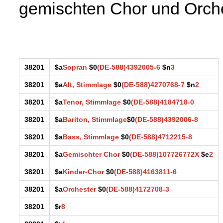
gemischten Chor und Orche
38201
$a
Sopran
$0
(DE-588)4392005-6
$n
3
38201
$a
Alt, Stimmlage
$0
(DE-588)4270768-7
$n
2
38201
$a
Tenor, Stimmlage
$0
(DE-588)4184718-0
38201
$a
Bariton, Stimmlage
$0
(DE-588)4392006-8
38201
$a
Bass, Stimmlage
$0
(DE-588)4712215-8
38201
$a
Gemischter Chor
$0
(DE-588)107726772X
$e
2
38201
$a
Kinder-Chor
$0
(DE-588)4163811-6
38201
$a
Orchester
$0
(DE-588)4172708-3
38201
$r
8