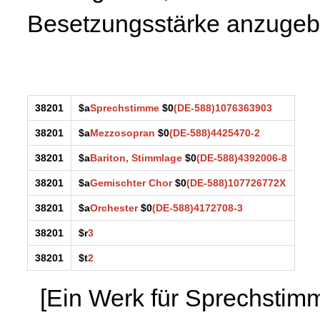
Besetzungsstärke anzugeb
38201
$a
Sprechstimme
$0
(DE-588)1076363903
38201
$a
Mezzosopran
$0
(DE-588)4425470-2
38201
$a
Bariton, Stimmlage
$0
(DE-588)4392006-8
38201
$a
Gemischter Chor
$0
(DE-588)107726772X
38201
$a
Orchester
$0
(DE-588)4172708-3
38201
$r
3
38201
$t
2
[Ein Werk für Sprechstimm