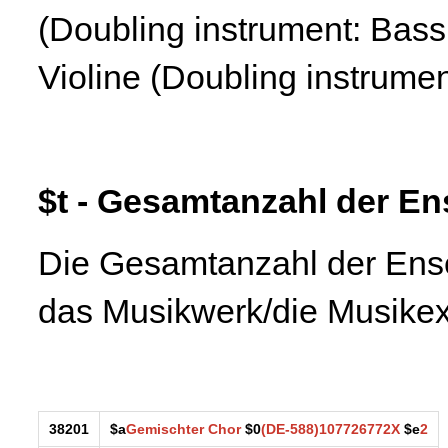
(Doubling instrument: Bassk
Violine (Doubling instrumen
$t - Gesamtanzahl der E
Die Gesamtanzahl der Ense
das Musikwerk/die Musikex
38201
$a
Gemischter Chor
$0
(DE-588)107726772X
$e
2