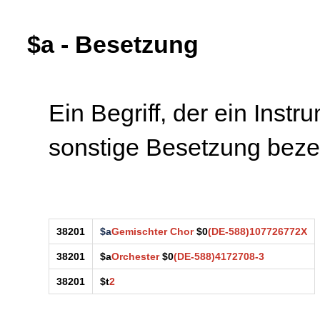
$a - Besetzung
Ein Begriff, der ein Inst
sonstige Besetzung beze
38201
$a
Gemischter Chor
$0
(DE-588)107726772X
38201
$a
Orchester
$0
(DE-588)4172708-3
38201
$t
2