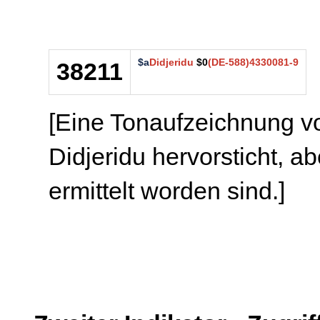
$a
Didjeridu
$0
(DE-588)4330081-9
38211
[Eine Tonaufzeichnung vo
Didjeridu hervorsticht, a
ermittelt worden sind.]