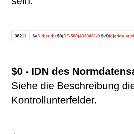
sein.
38211
$a
Didjeridu
$0
(DE-588)4330081-9
$v
Didjeridu stic
$0 - IDN des Normdaten
Siehe die Beschreibung die
Kontrollunterfelder.