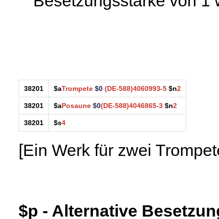
Besetzungsstärke von 1
38201
$a
Trompete
$0
(DE-588)4060993-5
$n
2
38201
$a
Posaune
$0
(DE-588)4046865-3
$n
2
38201
$s
4
[Ein Werk für zwei Trompe
$p - Alternative Besetzun