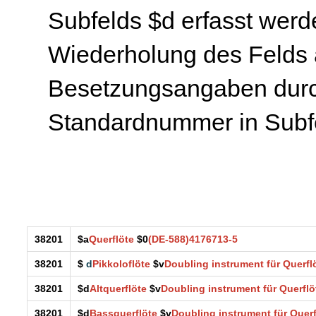
Subfelds $d erfasst wer
Wiederholung des Felds
Besetzungsangaben durc
Standardnummer in Subfe
38201
$a
Querflöte
$0
(DE-588)4176713-5
38201
$
d
Pikkoloflöte
$v
Doubling instrument für Querfl
38201
$d
Altquerflöte
$v
Doubling instrument für Querflö
38201
$d
Bassquerflöte
$v
Doubling instrument für Querf