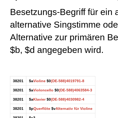
Besetzungs-Begriff für ein 
alternative Singstimme ode
Alternative zur primären B
$b, $d angegeben wird.
38201
$a
Violine
$0
(DE-588)4019791-8
38201
$a
Violoncello
$0
(DE-588)4063584-3
38201
$a
Klavier
$0
(DE-588)4030982-4
38201
$p
Querflöte
$v
Alternativ für Violine
38201
$s3