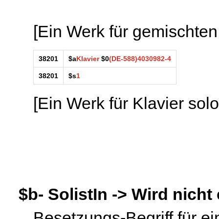
[Ein Werk für gemischten
38201
$a
Klavier
$0
(DE-588)4030982-4
38201
$s
1
[Ein Werk für Klavier solo
$b- SolistIn -> Wird nicht 
Besetzungs-Begriff für ein