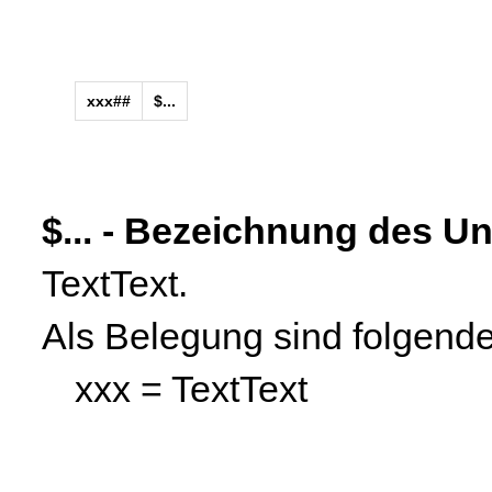
xxx##
$...
$... - Bezeichnung des Un
TextText.
Als Belegung sind folgend
xxx = TextText