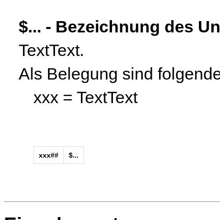
$... - Bezeichnung des Un
TextText.
Als Belegung sind folgend
xxx = TextText
xxx##
$...