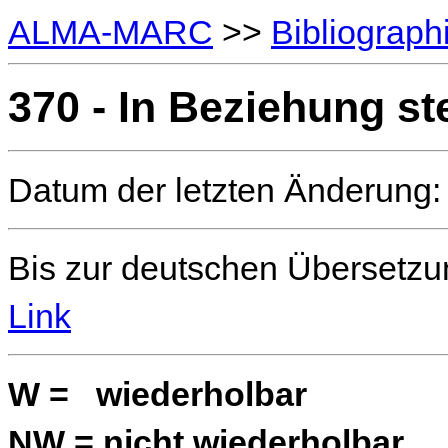
ALMA-MARC
>>
Bibliograph
370 - In Beziehung st
Datum der letzten Änderung:
Bis zur deutschen Übersetzu
Link
W = wiederholbar
NW = nicht wiederholbar