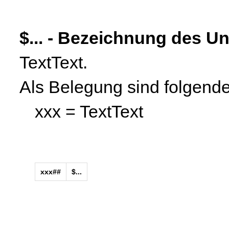
$... - Bezeichnung des Un
TextText.
Als Belegung sind folgend
xxx = TextText
xxx##
$...