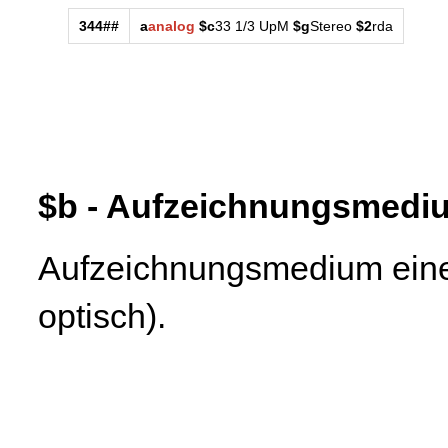
344##
a
analog
$c
33 1/3 UpM
$g
Stereo
$2
rda
$b - Aufzeichnungsmedi
Aufzeichnungsmedium eines
optisch).