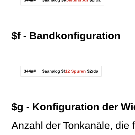
$f - Bandkonfiguration
344##
$a
analog
$f
12 Spuren
$2
rda
$g - Konfiguration der W
Anzahl der Tonkanäle, die