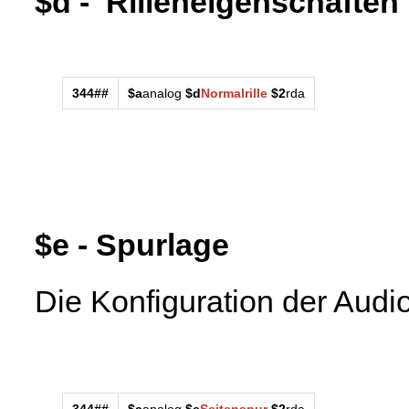
$d - Rilleneigenschaften
344##
$a
analog
$d
Normalrille
$2
rda
$e - Spurlage
Die Konfiguration der Audi
344##
$a
analog
$e
Seitenspur
$2
rda