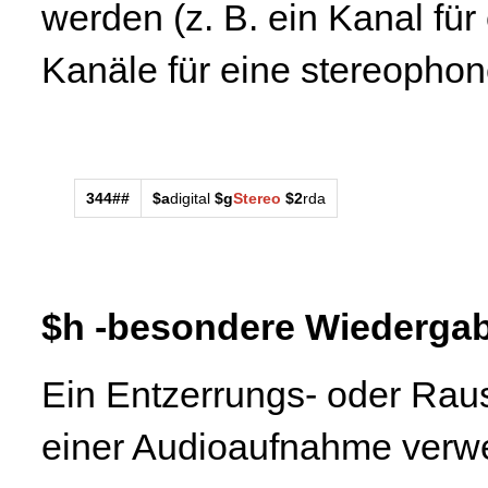
werden (z. B. ein Kanal f
Kanäle für eine stereopho
344##
$a
digital
$g
Stereo
$2
rda
$h -besondere Wiederga
Ein Entzerrungs- oder Rau
einer Audioaufnahme verwe