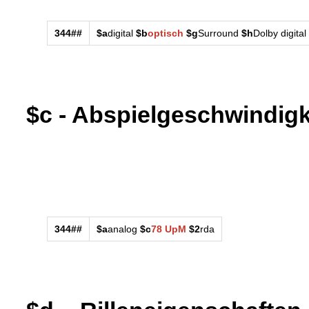
344##
$a
digital
$b
optisch
$g
Surround
$h
Dolby digital
$c - Abspielgeschwindigk
344##
$a
analog
$c
78 UpM
$2
rda