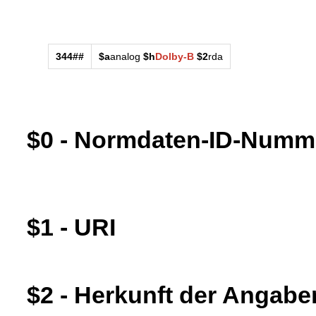
344##
$a
analog
$h
Dolby-B
$2
rda
$0 - Normdaten-ID-Numm
$1 - URI
$2 - Herkunft der Angabe