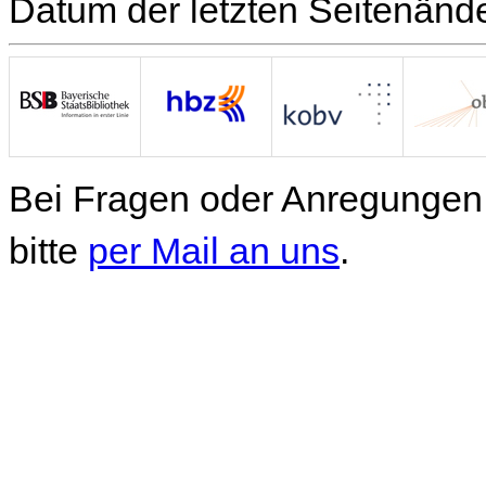
Datum der letzten Seitenänd
Bei Fragen oder Anregungen 
bitte
per Mail an uns
.