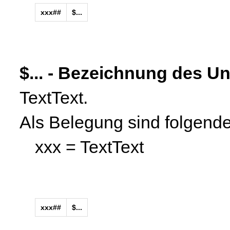
xxx##
$...
$... - Bezeichnung des Un
TextText.
Als Belegung sind folgend
xxx = TextText
xxx##
$...