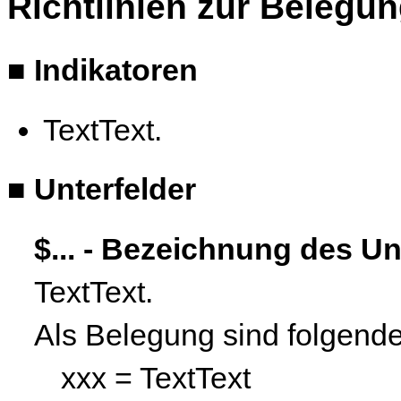
Richtlinien zur Belegu
■
Indikatoren
TextText.
■
Unterfelder
$... - Bezeichnung des Un
TextText.
Als Belegung sind folgend
xxx = TextText