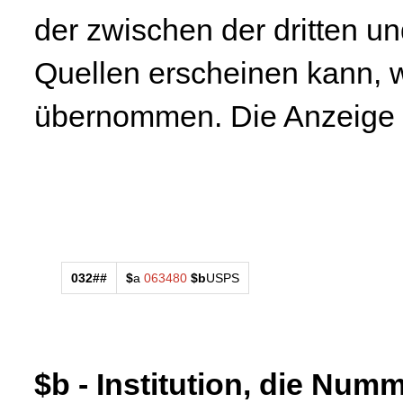
der zwischen der dritten un
Quellen erscheinen kann, 
übernommen. Die Anzeige k
032##
$
a
063480
$b
USPS
$b - Institution, die Num