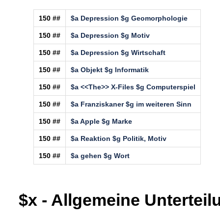
150 ##
$a Depression $g Geomorphologie
150 ##
$a Depression $g Motiv
150 ##
$a Depression $g Wirtschaft
150 ##
$a Objekt $g Informatik
150 ##
$a <<The>> X-Files $g Computerspiel
150 ##
$a Franziskaner $g im weiteren Sinn
150 ##
$a Apple $g Marke
150 ##
$a Reaktion $g Politik, Motiv
150 ##
$a gehen $g Wort
$x - Allgemeine Unterteil