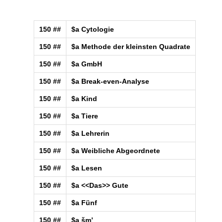
150 ##
$a Cytologie
150 ##
$a Methode der kleinsten Quadrate
150 ##
$a GmbH
150 ##
$a Break-even-Analyse
150 ##
$a Kind
150 ##
$a Tiere
150 ##
$a Lehrerin
150 ##
$a Weibliche Abgeordnete
150 ##
$a Lesen
150 ##
$a <<Das>> Gute
150 ##
$a Fünf
150 ##
$a šm’