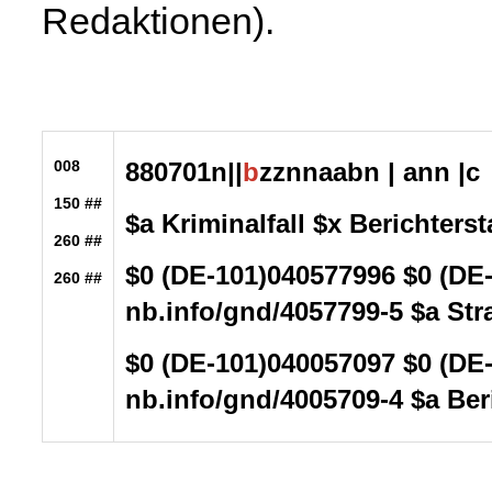
Redaktionen).
008
880701n||
b
zznnaabn | ann |c
150 ##
$a Kriminalfall $x Berichters
260 ##
$0 (DE-101)040577996 $0 (DE
260 ##
nb.info/gnd/4057799-5
$a Stra
$0 (DE-101)040057097 $0 (DE
nb.info/gnd/4005709-4
$a Ber